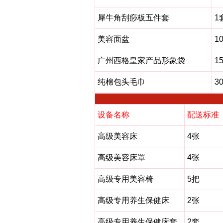
犀牛角刮痧板五件套
1
美容面盆
1
广州西格皇家产品形象袋
1
纯棉包头毛巾
3
设备名称
配送标准
高级美容床
4张
高级美容床罩
4张
高级专用美容椅
5把
高级专用养生保健床
2张
高级专用养生保健床套
2套