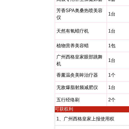
芳香SPA奥桑热喷美容
1台
仪
天然有氧蜡疗机
1台
植物营养美容蜡
1包
广州西格皇家眼部跳舞
1台
机
香薰温灸美眸治疗器
1个
无敌爆脂射频减肥仪
1台
五行经络刷
2个
可获权利
1、广州西格皇家上报使用权